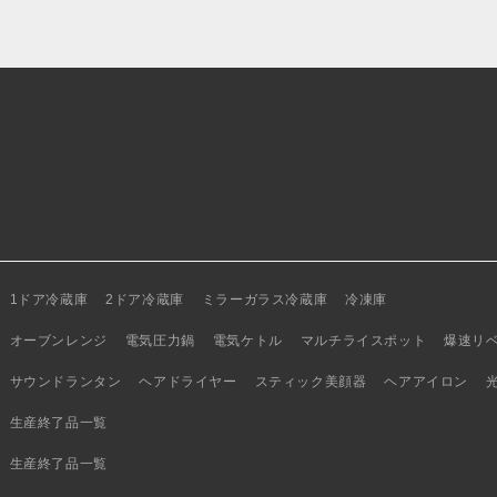
1ドア冷蔵庫
2ドア冷蔵庫
ミラーガラス冷蔵庫
冷凍庫
オーブンレンジ
電気圧力鍋
電気ケトル
マルチライスポット
爆速リ
サウンドランタン
ヘアドライヤー
スティック美顔器
ヘアアイロン
生産終了品一覧
生産終了品一覧