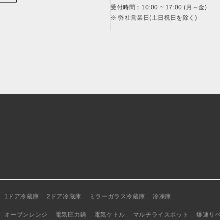
受付時間：10:00 ~ 17:00 (月～金)
※ 弊社営業日(土日祝日を除く)
1ドア冷蔵庫
2ドア冷蔵庫
ミラーガラス冷蔵庫
冷凍庫
オーブンレンジ
電気圧力鍋
電気ケトル
マルチライスポット
爆速リ