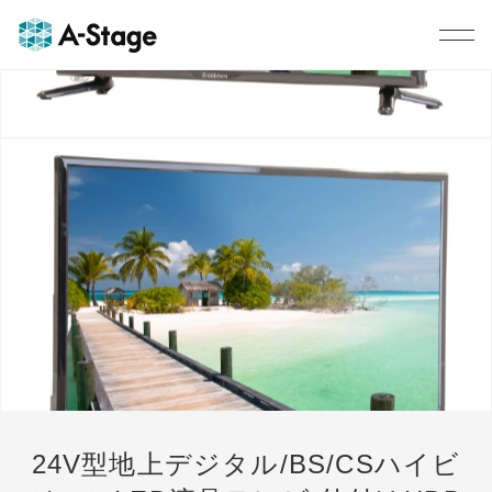
1
2
3
4
5
6
7
24V型地上デジタル/BS/CSハイビ